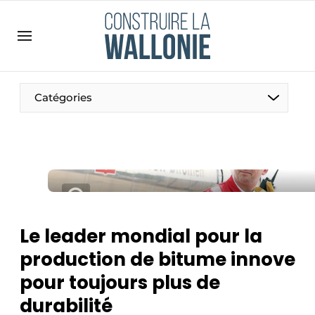
Contact
Contact direct
Emploi
Catégories
Enregistrer une offre d’emploi
Entreprises
Merci de votre inscription
S’inscrire
Home
Meest gelezen
Newsletter
Le leader mondial pour la
Podcasts
production de bitume innove
Privacy / Cookie statement
pour toujours plus de
S’inscrire à l’événement
durabilité
S’inscrire