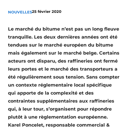
Termes et conditions
25 février 2020
NOUVELLES
Video’s
Le marché du bitume n’est pas un long fleuve
tranquille. Les deux dernières années ont été
Construction bois
tendues sur le marché européen du bitume
mais également sur le marché belge. Certains
Contrôle d’accès
acteurs ont disparu, des raffineries ont fermé
leurs portes et le marché des transporteurs a
Éclairage
été régulièrement sous tension. Sans compter
Fondations
un contexte réglementaire local spécifique
qui apporte de la complexité et des
Façades
contraintes supplémentaires aux raffineries
Géotextiles
qui, à leur tour, s’organisent pour répondre
plutôt à une règlementation européenne.
Infrastructures souterraines et égouttage
Karel Poncelet, responsable commercial &