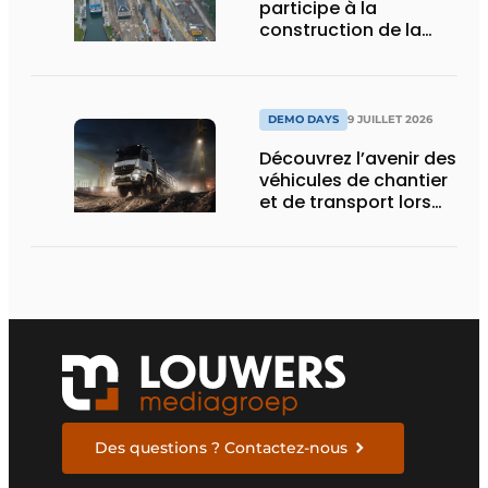
participe à la
construction de la
nouvelle écluse
d’Obourg
DEMO DAYS
9 JUILLET 2026
Découvrez l’avenir des
véhicules de chantier
et de transport lors
des Demo Days
Des questions ? Contactez-nous