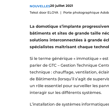
Termes et conditions
20 juillet 2021
NOUVELLES
Tekst door ELOYA
Porte photographique Adob
Video’s
La domotique s’implante progressivem
bâtiments et sites de grande taille né
solutions interconnectées à grande é
spécialistes maîtrisant chaque technol
Si le terme générique « immotique » est 
parler de GTC – Gestion Technique Cent
technique : chauffage, ventilation, éclai
de Bâtiments (lorsqu’il s’agit de supervi
un rôle essentiel pour surveiller les pa
interagir sur les différents systèmes.
L’installation de systèmes informatiques