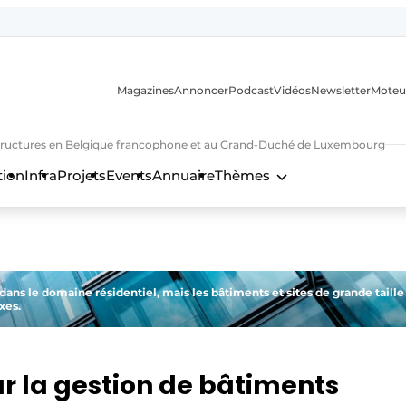
Magazines
Annoncer
Podcast
Vidéos
Newsletter
Moteu
nfrastructures en Belgique francophone et au Grand-Duché de Luxembourg
tion
Infra
Projets
Events
Annuaire
Thèmes
n
ns le domaine résidentiel, mais les bâtiments et sites de grande taille
xes.
ur la gestion de bâtiments