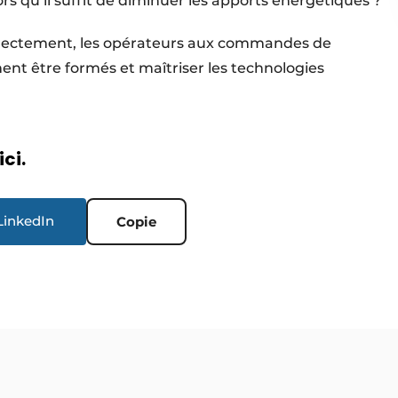
rs qu’il suffit de diminuer les apports énergétiques ?
orrectement, les opérateurs aux commandes de
t être formés et maîtriser les technologies
ici.
LinkedIn
Copie