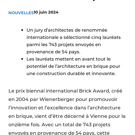
Termes et conditions
10 juin 2024
NOUVELLES
Video’s
Un jury d’architectes de renommée
internationale a sélectionné cinq lauréats
parmi les 743 projets envoyés en
Construction bois
provenance de 54 pays.
Les lauréats mettent en avant tout le
Contrôle d’accès
potentiel de l’architecture en brique pour
Éclairage
une construction durable et innovante.
Fondations
Le prix biennal international Brick Award, créé
en 2004 par Wienerberger pour promouvoir
Façades
l’innovation et l’excellence dans l’architecture
Géotextiles
en brique, vient d’être décerné à Vienne pour la
onzième fois. Avec un total de 743 projets
Infrastructures souterraines et égouttage
envoyés en provenance de 54 pays, cette