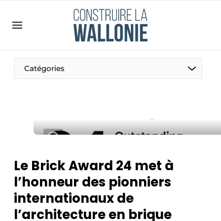
Contact
Contact direct
Emploi
Catégories
Enregistrer une offre d’emploi
Entreprises
Merci de votre inscription
S’inscrire
Home
Meest gelezen
Newsletter
Le Brick Award 24 met à
Podcasts
l’honneur des pionniers
Privacy / Cookie statement
internationaux de
S’inscrire à l’événement
l’architecture en brique
S’inscrire