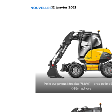
Termes et conditions
12 janvier 2021
NOUVELLES
Video’s
Pelle sur pneus Mecalac 7MWR – bras pelle d
©Sémaphore