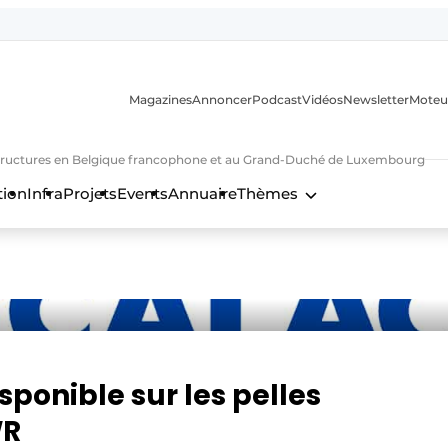
Magazines
Annoncer
Podcast
Vidéos
Newsletter
Moteu
nfrastructures en Belgique francophone et au Grand-Duché de Luxembourg
tion
Infra
Projets
Events
Annuaire
Thèmes
n
sponible sur les pelles
WR