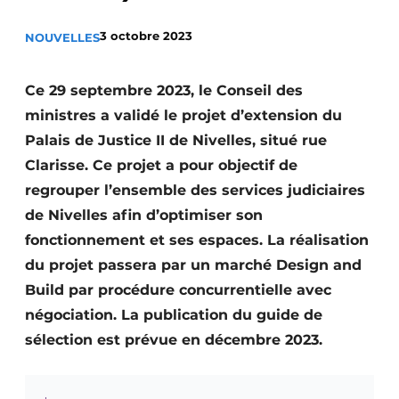
Termes et conditions
3 octobre 2023
NOUVELLES
Video’s
Ce 29 septembre 2023, le Conseil des
ministres a validé le projet d’extension du
Construction bois
Palais de Justice II de Nivelles, situé rue
Clarisse. Ce projet a pour objectif de
Contrôle d’accès
regrouper l’ensemble des services judiciaires
de Nivelles afin d’optimiser son
Éclairage
fonctionnement et ses espaces. La réalisation
Fondations
du projet passera par un marché Design and
Build par procédure concurrentielle avec
Façades
négociation. La publication du guide de
Géotextiles
sélection est prévue en décembre 2023.
Infrastructures souterraines et égouttage