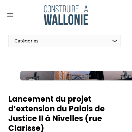
Contact
Contact direct
Emploi
Catégories
Enregistrer une offre d’emploi
Entreprises
Merci de votre inscription
S’inscrire
Home
Meest gelezen
Newsletter
Lancement du projet
Podcasts
d’extension du Palais de
Privacy / Cookie statement
Justice II à Nivelles (rue
S’inscrire à l’événement
Clarisse)
S’inscrire