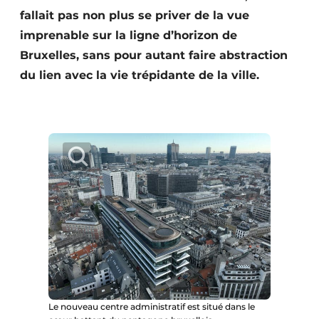
Protection solaire
fallait pas non plus se priver de la vue
imprenable sur la ligne d’horizon de
Rénovation
Bruxelles, sans pour autant faire abstraction
du lien avec la vie trépidante de la ville.
Sécurité incendie
Software
Techniques ferroviaires
Travaux ferroviaires
Le nouveau centre administratif est situé dans le