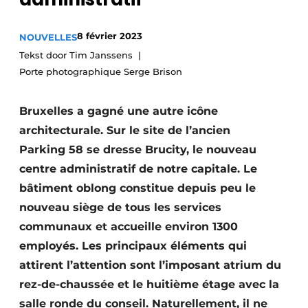
Termes et conditions
8 février 2023
NOUVELLES
Video’s
Tekst door Tim Janssens
Porte photographique Serge Brison
Construction bois
Bruxelles a gagné une autre icône
architecturale. Sur le site de l’ancien
Contrôle d’accès
Parking 58 se dresse Brucity, le nouveau
Éclairage
centre administratif de notre capitale. Le
bâtiment oblong constitue depuis peu le
Fondations
nouveau siège de tous les services
communaux et accueille environ 1300
Façades
employés. Les principaux éléments qui
Géotextiles
attirent l’attention sont l’imposant atrium du
rez-de-chaussée et le huitième étage avec la
Infrastructures souterraines et égouttage
salle ronde du conseil. Naturellement, il ne