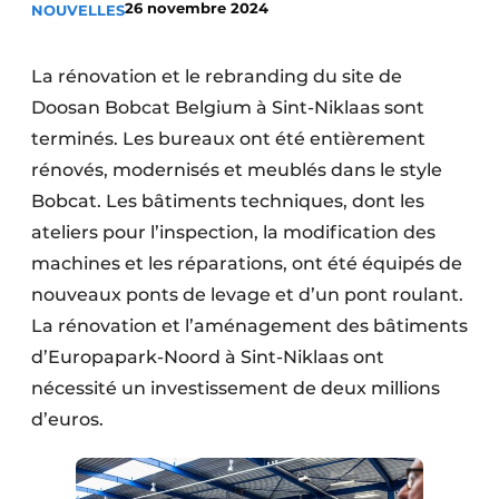
26 novembre 2024
NOUVELLES
Termes et conditions
Video’s
La rénovation et le rebranding du site de
Doosan Bobcat Belgium à Sint-Niklaas sont
terminés. Les bureaux ont été entièrement
rénovés, modernisés et meublés dans le style
Construction bois
Bobcat. Les bâtiments techniques, dont les
Contrôle d’accès
ateliers pour l’inspection, la modification des
machines et les réparations, ont été équipés de
Éclairage
nouveaux ponts de levage et d’un pont roulant.
Fondations
La rénovation et l’aménagement des bâtiments
d’Europapark-Noord à Sint-Niklaas ont
Façades
nécessité un investissement de deux millions
d’euros.
Géotextiles
Infrastructures souterraines et égouttage