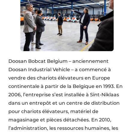
Protection solaire
Rénovation
Sécurité incendie
Software
Techniques ferroviaires
Doosan Bobcat Belgium – anciennement
Doosan Industrial Vehicle – a commencé à
Travaux ferroviaires
vendre des chariots élévateurs en Europe
continentale à partir de la Belgique en 1993. En
2006, l’entreprise s’est installée à Sint-Niklaas
dans un entrepôt et un centre de distribution
pour chariots élévateurs, matériel de
magasinage et pièces détachées. En 2010,
l’administration, les ressources humaines, les