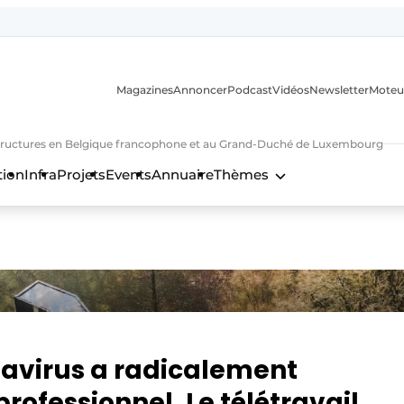
Magazines
Annoncer
Podcast
Vidéos
Newsletter
Moteu
nfrastructures en Belgique francophone et au Grand-Duché de Luxembourg
tion
Infra
Projets
Events
Annuaire
Thèmes
n
avirus a radicalement
ofessionnel. Le télétravail