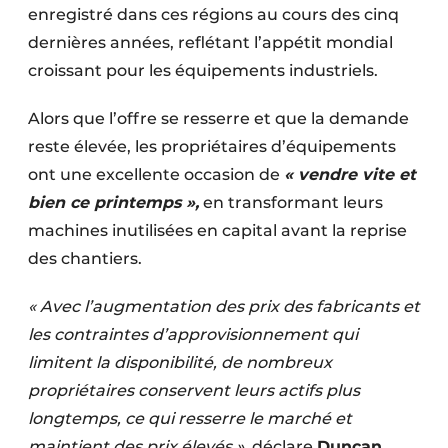
enregistré dans ces régions au cours des cinq
Protection solaire
dernières années, reflétant l’appétit mondial
Rénovation
croissant pour les équipements industriels.
Sécurité incendie
Alors que l’offre se resserre et que la demande
reste élevée, les propriétaires d’équipements
Software
ont une excellente occasion de
« vendre vite et
Techniques ferroviaires
bien ce printemps »,
en transformant leurs
machines inutilisées en capital avant la reprise
Travaux ferroviaires
des chantiers.
« Avec l’augmentation des prix des fabricants et
les contraintes d’approvisionnement qui
limitent la disponibilité, de nombreux
propriétaires conservent leurs actifs plus
longtemps, ce qui resserre le marché et
maintient des prix élevés »,
déclare
Duncan