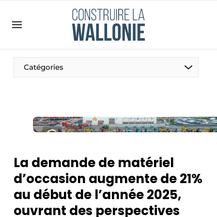
Contact
Contact direct
Emploi
Catégories
Enregistrer une offre d’emploi
Entreprises
Merci de votre inscription
S’inscrire
Home
Meest gelezen
Newsletter
La demande de matériel
Podcasts
d’occasion augmente de 21%
Privacy / Cookie statement
au début de l’année 2025,
S’inscrire à l’événement
ouvrant des perspectives
S’inscrire