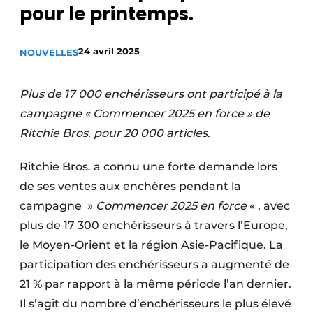
pour le printemps.
Termes et conditions
Video’s
24 avril 2025
NOUVELLES
Plus de 17 000 enchérisseurs ont participé à la
Construction bois
campagne « Commencer 2025 en force » de
Ritchie Bros. pour 20 000 articles.
Contrôle d’accès
Ritchie Bros. a connu une forte demande lors
Éclairage
de ses ventes aux enchères pendant la
Fondations
campagne »
Commencer 2025 en force
« , avec
plus de 17 300 enchérisseurs à travers l’Europe,
Façades
le Moyen-Orient et la région Asie-Pacifique. La
Géotextiles
participation des enchérisseurs a augmenté de
21 % par rapport à la même période l’an dernier.
Infrastructures souterraines et égouttage
Il s’agit du nombre d’enchérisseurs le plus élevé