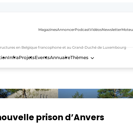
Magazines
Annoncer
Podcast
Vidéos
Newsletter
Moteu
nfrastructures en Belgique francophone et au Grand-Duché de Luxembourg
tion
Infra
Projets
Events
Annuaire
Thèmes
n
nouvelle prison d’Anvers