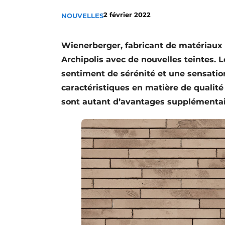
Termes et conditions
2 février 2022
NOUVELLES
Video’s
Wienerberger, fabricant de matériaux de
Archipolis avec de nouvelles teintes. 
sentiment de sérénité et une sensation
caractéristiques en matière de quali
sont autant d’avantages supplémentair