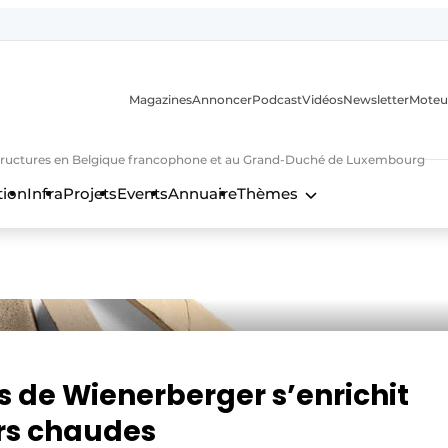
Magazines
Annoncer
Podcast
Vidéos
Newsletter
Moteu
nfrastructures en Belgique francophone et au Grand-Duché de Luxembourg
tion
Infra
Projets
Events
Annuaire
Thèmes
n
is de Wienerberger s’enrichit
urs chaudes