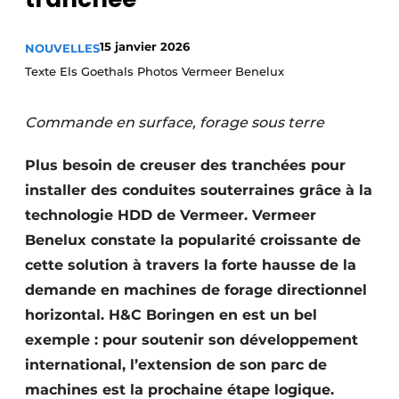
Termes et conditions
15 janvier 2026
NOUVELLES
Video’s
Texte Els Goethals Photos Vermeer Benelux
Commande en surface, forage sous terre
Construction bois
Plus besoin de creuser des tranchées pour
Contrôle d’accès
installer des conduites souterraines grâce à la
technologie HDD de Vermeer. Vermeer
Éclairage
Benelux constate la popularité croissante de
Fondations
cette solution à travers la forte hausse de la
demande en machines de forage directionnel
Façades
horizontal. H&C Boringen en est un bel
Géotextiles
exemple : pour soutenir son développement
international, l’extension de son parc de
Infrastructures souterraines et égouttage
machines est la prochaine étape logique.