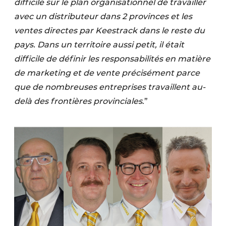
difficile sur le plan organisationnel de travailler
Protection solaire
avec un distributeur dans 2 provinces et les
ventes directes par Keestrack dans le reste du
Rénovation
pays. Dans un territoire aussi petit, il était
Sécurité incendie
difficile de définir les responsabilités en matière
de marketing et de vente précisément parce
Software
que de nombreuses entreprises travaillent au-
Techniques ferroviaires
delà des frontières provinciales
.”
Travaux ferroviaires