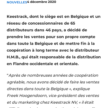
4 décembre 2020
NOUVELLES
Termes et conditions
Video’s
Keestrack, dont le siège est en Belgique et un
réseau de concessionnaires de 65
distributeurs dans 46 pays, a décidé de
prendre les ventes pour son propre compte
Construction bois
dans toute la Belgique et de mettre fin à la
Contrôle d’accès
coopération à long terme avec le distributeur
H.M.B., qui était responsable de la distribution
Éclairage
en Flandre occidentale et orientale.
Fondations
“
Après de nombreuses années de coopération
Façades
agréable, nous avons décidé de faire les ventes
directes dans toute la Belgique », explique
Géotextiles
Freek Hoogendoorn, vice-président des ventes
Infrastructures souterraines et égouttage
et du marketing chez Keestrack NV, « il était