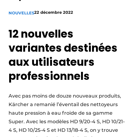
Termes et conditions
22 décembre 2022
NOUVELLES
Video’s
12 nouvelles
variantes destinées
Construction bois
aux utilisateurs
Contrôle d’accès
professionnels
Éclairage
Fondations
Avec pas moins de douze nouveaux produits,
Façades
Kärcher a remanié l’éventail des nettoyeurs
haute pression à eau froide de sa gamme
Géotextiles
Super. Avec les modèles HD 9/20-4 S, HD 10/21-
Infrastructures souterraines et égouttage
4 S, HD 10/25-4 S et HD 13/18-4 S, on y trouve