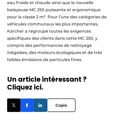
eau froide et chaude ainsi que la nouvelle
Protection solaire
balayeuse MC 250 puissante et ergonomique
Rénovation
pour la classe 2 m³. Pour l’une des catégories de
véhicules communaux les plus importantes,
Sécurité incendie
Kärcher a regroupé toutes les exigences
spécifiques des clients dans cette MC 250, y
Software
compris des performances de nettoyage
Techniques ferroviaires
inégalées, des moteurs écologiques et de très
faibles émissions de particules fines.
Travaux ferroviaires
Un article intéressant ?
Cliquez ici.
Copie