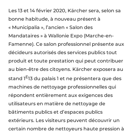
Termes et conditions
Les 13 et 14 février 2020, Kärcher sera, selon sa
Video’s
bonne habitude, à nouveau présent à
« Municipalia », l’ancien « Salon des
Mandataires » à Wallonie Expo (Marche-en-
Famenne). Ce salon professionnel présente aux
Construction bois
décideurs autorisés des services publics tout
Contrôle d’accès
produit et toute prestation qui peut contribuer
au bien-être des citoyens. Kärcher exposera au
Éclairage
E
stand 1
13 du palais 1 et ne présentera que des
Fondations
machines de nettoyage professionnelles qui
répondent entièrement aux exigences des
Façades
utilisateurs en matière de nettoyage de
bâtiments publics et d’espaces publics
Géotextiles
extérieurs. Les visiteurs peuvent découvrir un
Infrastructures souterraines et égouttage
certain nombre de nettoyeurs haute pression à