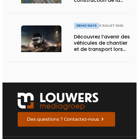
construction de la
nouvelle écluse
d’Obourg
DEMO DAYS
9 JUILLET 2026
Découvrez l’avenir des
véhicules de chantier
et de transport lors
des Demo Days
Des questions ? Contactez-nous