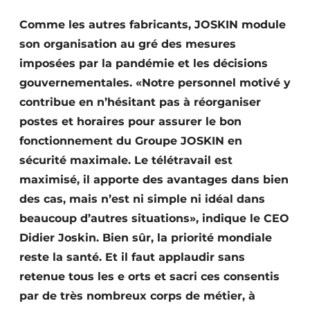
Termes et conditions
Comme les autres fabricants, JOSKIN module
Video’s
son organisation au gré des mesures
imposées par la pandémie et les décisions
gouvernementales. «Notre personnel motivé y
contribue en n’hésitant pas à réorganiser
Construction bois
postes et horaires pour assurer le bon
Contrôle d’accès
fonctionnement du Groupe JOSKIN en
sécurité maximale. Le télétravail est
Éclairage
maximisé, il apporte des avantages dans bien
des cas, mais n’est ni simple ni idéal dans
Fondations
beaucoup d’autres situations», indique le CEO
Façades
Didier Joskin. Bien sûr, la priorité mondiale
reste la santé. Et il faut applaudir sans
Géotextiles
retenue tous les e orts et sacri ces consentis
Infrastructures souterraines et égouttage
par de très nombreux corps de métier, à