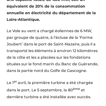
Protection solaire
équivalent de 20% de la consommation
annuelle en électricité du département de la
Rénovation
Loire-Atlantique.
Sécurité incendie
Le Vole au vent a chargé éoliennes de 6 MW,
Software
par groupe de quatre, à l’écluse de la ‘Forme
Joubert’ dans le port de Saint-Nazaire, puis il a
Techniques ferroviaires
transporté les éléments à environ 12 kilomètres
de la côte et les a placées sur les fondations
Travaux ferroviaires
situées sur le fond marin du Banc de Guérande,
dans la partie nord du Golfe de Gascogne.
er
Le 1
avril, la première turbine a été chargée
ème
dans le port. Le 5 septembre, la 80
et
dernière turbine a été installée avec succès.