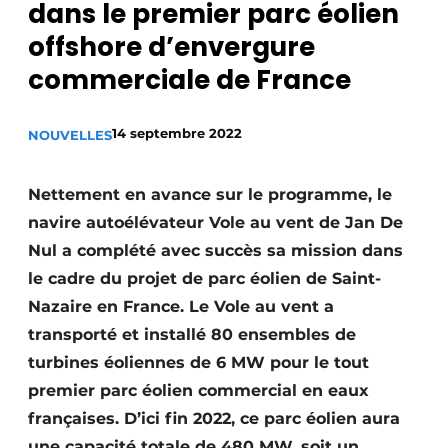
dans le premier parc éolien
Termes et conditions
offshore d’envergure
Video’s
commerciale de France
14 septembre 2022
NOUVELLES
Construction bois
Nettement en avance sur le programme, le
Contrôle d’accès
navire autoélévateur Vole au vent de Jan De
Éclairage
Nul a complété avec succès sa mission dans
le cadre du projet de parc éolien de Saint-
Fondations
Nazaire en France. Le Vole au vent a
Façades
transporté et installé 80 ensembles de
turbines éoliennes de 6 MW pour le tout
Géotextiles
premier parc éolien commercial en eaux
françaises. D’ici fin 2022, ce parc éolien aura
Infrastructures souterraines et égouttage
une capacité totale de 480 MW, soit un