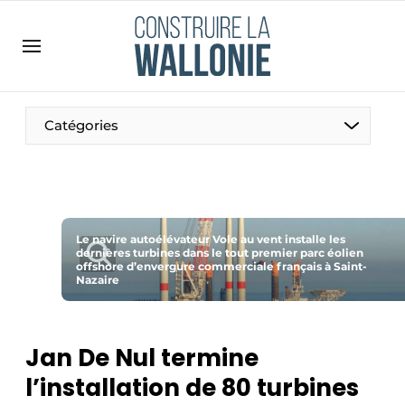
Contact
Contact direct
Emploi
Catégories
Enregistrer une offre d’emploi
Entreprises
Merci de votre inscription
S’inscrire
Home
Meest gelezen
Le navire autoélévateur Vole au vent installe les
dernières turbines dans le tout premier parc éolien
offshore d’envergure commerciale français à Saint-
Newsletter
Nazaire
Podcasts
Privacy / Cookie statement
Jan De Nul termine
S’inscrire à l’événement
l’installation de 80 turbines
S’inscrire