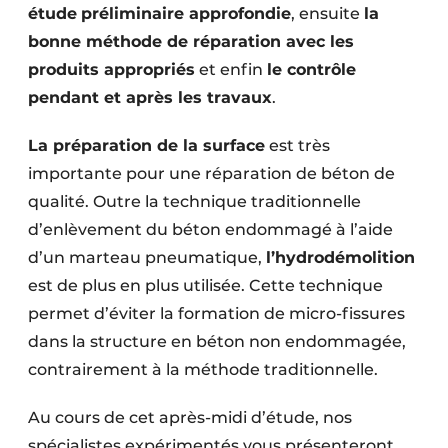
étude
préliminaire approfondie
, ensuite
la
Protection solaire
bonne méthode de réparation avec les
Rénovation
produits appropriés
et enfin
le contrôle
pendant et après les travaux
.
Sécurité incendie
La préparation de la surface
est très
Software
importante pour une réparation de béton de
Techniques ferroviaires
qualité. Outre la technique traditionnelle
d’enlèvement du béton endommagé à l’aide
Travaux ferroviaires
d’un marteau pneumatique,
l’hydrodémolition
est de plus en plus utilisée. Cette technique
permet d’éviter la formation de micro-fissures
dans la structure en béton non endommagée,
contrairement à la méthode traditionnelle.
Au cours de cet après-midi d’étude, nos
spécialistes expérimentés vous présenteront