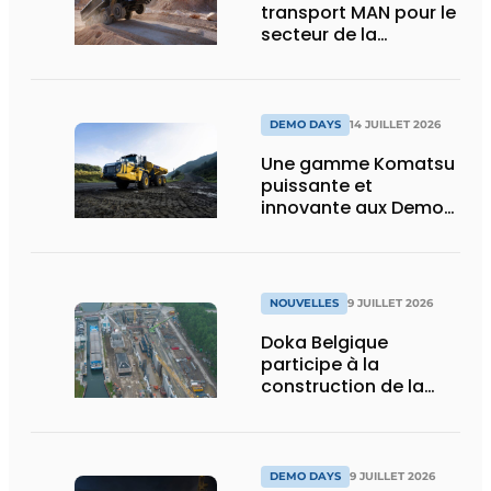
transport MAN pour le
secteur de la
construction :
puissance, efficacité
et vision d’avenir
DEMO DAYS
14 JUILLET 2026
Une gamme Komatsu
puissante et
innovante aux Demo
Days 2026
NOUVELLES
9 JUILLET 2026
Doka Belgique
participe à la
construction de la
nouvelle écluse
d’Obourg
DEMO DAYS
9 JUILLET 2026