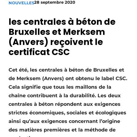
28 septembre 2020
NOUVELLES
Termes et conditions
Video’s
les centrales à béton de
Bruxelles et Merksem
(Anvers) reçoivent le
Construction bois
certificat CSC
Contrôle d’accès
Cet été, les centrales à béton de Bruxelles et
Éclairage
de Merksem (Anvers) ont obtenu le label CSC.
Cela signifie que tous les maillons de la
Fondations
chaîne contribuent à la durabilité. Les deux
Façades
centrales à béton répondent aux exigences
strictes économiques, sociales et écologiques
Géotextiles
ainsi qu’aux exigences concernant l’origine
Infrastructures souterraines et égouttage
des matières premières et la méthode de