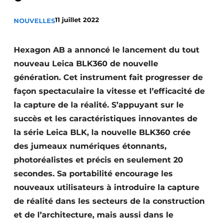
Termes et conditions
11 juillet 2022
NOUVELLES
Video’s
Hexagon AB a annoncé le lancement du tout
nouveau Leica BLK360 de nouvelle
Construction bois
génération. Cet instrument fait progresser de
façon spectaculaire la vitesse et l’efficacité de
Contrôle d’accès
la capture de la réalité. S’appuyant sur le
succès et les caractéristiques innovantes de
Éclairage
la série Leica BLK, la nouvelle BLK360 crée
Fondations
des jumeaux numériques étonnants,
photoréalistes et précis en seulement 20
Façades
secondes. Sa portabilité encourage les
Géotextiles
nouveaux utilisateurs à introduire la capture
de réalité dans les secteurs de la construction
Infrastructures souterraines et égouttage
et de l’architecture, mais aussi dans le