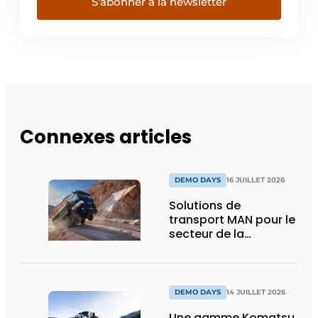
S'abonner à la newsletter
Connexes articles
DEMO DAYS
16 JUILLET 2026
Solutions de
transport MAN pour le
secteur de la
construction :
puissance, efficacité
et vision d’avenir
DEMO DAYS
14 JUILLET 2026
Une gamme Komatsu