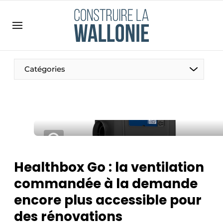
Contact
Contact direct
Emploi
Catégories
Enregistrer une offre d’emploi
Entreprises
Merci de votre inscription
S’inscrire
Home
Meest gelezen
Newsletter
Healthbox Go : la ventilation
Podcasts
commandée à la demande
Privacy / Cookie statement
encore plus accessible pour
S’inscrire à l’événement
des rénovations
S’inscrire