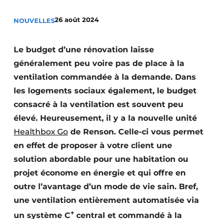
Termes et conditions
26 août 2024
NOUVELLES
Video’s
Le budget d’une rénovation laisse
généralement peu voire pas de place à la
Construction bois
ventilation commandée à la demande.
Dans
les logements sociaux également, le budget
Contrôle d’accès
consacré à la ventilation est souvent peu
élevé. Heureusement, il y a la nouvelle unité
Éclairage
Healthbox Go
de Renson.
Celle-ci vous permet
Fondations
en effet de proposer à votre client une
solution abordable pour une habitation ou
Façades
projet économe en énergie et qui offre en
Géotextiles
outre l’avantage d’un mode de vie sain. Bref,
une ventilation entièrement automatisée via
Infrastructures souterraines et égouttage
+
un système C
central et commandé à la