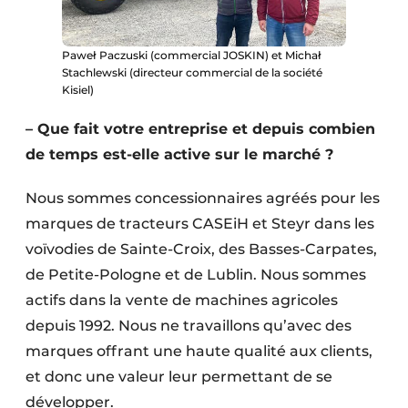
Protection solaire
Paweł Paczuski (commercial JOSKIN) et Michał
Rénovation
Stachlewski (directeur commercial de la société
Kisiel)
Sécurité incendie
– Que fait votre entreprise et depuis combien
Software
de temps est-elle active sur le marché ?
Techniques ferroviaires
Nous sommes concessionnaires agréés pour les
Travaux ferroviaires
marques de tracteurs CASEiH et Steyr dans les
voïvodies de Sainte-Croix, des Basses-Carpates,
de Petite-Pologne et de Lublin. Nous sommes
actifs dans la vente de machines agricoles
depuis 1992. Nous ne travaillons qu’avec des
marques offrant une haute qualité aux clients,
et donc une valeur leur permettant de se
développer.