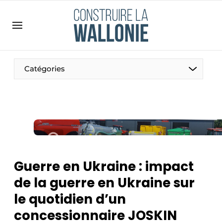
Contact
Contact direct
Emploi
Catégories
Enregistrer une offre d’emploi
Entreprises
Merci de votre inscription
S’inscrire
Home
Meest gelezen
Newsletter
Guerre en Ukraine : impact
Podcasts
de la guerre en Ukraine sur
Privacy / Cookie statement
le quotidien d’un
S’inscrire à l’événement
concessionnaire JOSKIN
S’inscrire