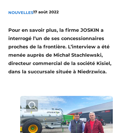
Termes et conditions
17 août 2022
NOUVELLES
Video’s
Pour en savoir plus, la firme JOSKIN a
interrogé l’un de ses concessionnaires
Construction bois
proches de la frontière. L’interview a été
menée auprès de Michał Stachlewski,
Contrôle d’accès
directeur commercial de la société Kisiel,
dans la succursale située à Niedrzwica.
Éclairage
Fondations
Façades
Géotextiles
Infrastructures souterraines et égouttage