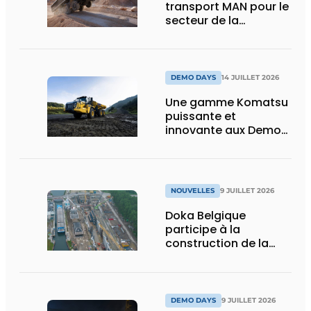
transport MAN pour le
secteur de la
construction :
puissance, efficacité
et vision d’avenir
DEMO DAYS
14 JUILLET 2026
Une gamme Komatsu
puissante et
innovante aux Demo
Days 2026
NOUVELLES
9 JUILLET 2026
Doka Belgique
participe à la
construction de la
nouvelle écluse
d’Obourg
DEMO DAYS
9 JUILLET 2026