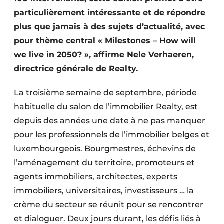
Protection solaire
particulièrement intéressante et de répondre
plus que jamais à des sujets d’actualité, avec
Rénovation
pour thème central « Milestones – How will
we live in 2050? », affirme Nele Verhaeren,
Sécurité incendie
directrice générale de Realty.
Software
La troisième semaine de septembre, période
Techniques ferroviaires
habituelle du salon de l’immobilier Realty, est
depuis des années une date à ne pas manquer
Travaux ferroviaires
pour les professionnels de l’immobilier belges et
luxembourgeois. Bourgmestres, échevins de
l’aménagement du territoire, promoteurs et
agents immobiliers, architectes, experts
immobiliers, universitaires, investisseurs … la
crème du secteur se réunit pour se rencontrer
et dialoguer. Deux jours durant, les défis liés à