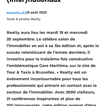
Termes et conditions
15 août 2023
NOUVELLES
Video’s
Texte & photos Realty
Realty aura lieu les mardi 19 et mercredi
Construction bois
20 septembre. Le célèbre salon de
l’immobilier en est à sa 15e édition et, après le
Contrôle d’accès
succès retentissant de l’année dernière, il
Éclairage
investira pour la troisième fois consécutive
l’emblématique Gare Maritime, sur le site de
Fondations
Tour & Taxis à Bruxelles. « Realty est un
Façades
événement incontournable pour tous les
professionnels qui entrent en contact avec le
Géotextiles
secteur de l’immobilier. Avec 2000 visiteurs,
21 conférences inspirantes et plus de
Infrastructures souterraines et égouttage
100 intervenants, cette édition promet d’être