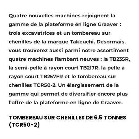
Termes et conditions
Quatre nouvelles machines rejoignent la
Video’s
gamme de la plateforme en ligne Graaver :
trois excavatrices et un tombereau sur
chenilles de la marque Takeuchi. Désormais,
Construction bois
vous trouverez aussi parmi notre assortiment
quatre machines flambant neuves : la TB235R,
Contrôle d’accès
la semi-pelle à rayon court TB217R, la pelle à
Éclairage
rayon court TB257FR et le tombereau sur
chenilles TCR50-2. Un élargissement de la
Fondations
gamme qui permet de diversifier encore plus
l’offre de la plateforme en ligne de Graaver.
Façades
TOMBEREAU SUR CHENILLES DE 6,5 TONNES
Géotextiles
(TCR50-2)
Infrastructures souterraines et égouttage