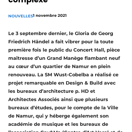
Termes et conditions
1 novembre 2021
NOUVELLES
Video’s
Le 3 septembre dernier, le Gloria de Georg
Friedrich Händel a fait vibrer pour la toute
Construction bois
première fois le public du Concert Hall, pièce
maîtresse d’un Grand Manège flambant neuf
Contrôle d’accès
au cœur d’un quartier de Namur en plein
Éclairage
renouveau. La SM Wust-Cobelba a réalisé ce
projet remarquable en Design & Build avec
Fondations
les bureaux d’architecture p. HD et
Façades
Architectes Associés ainsi que plusieurs
bureaux d’études, pour le compte de la Ville
Géotextiles
de Namur, qui y héberge également son
académie de musique et les bureaux de
Infrastructures souterraines et égouttage