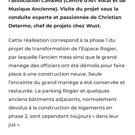
l’association Cav&Ma (Centre d’Art Vocal et de
Protection solaire
Musique Ancienne). Visite du projet sous la
conduite experte et passionnée de Christian
Rénovation
Determe, chef de projets chez Wust.
Sécurité incendie
Cette réalisation correspond à la phase 1 du
Software
projet de transformation de l’Espace Rogier,
par laquelle l’ancien mess ainsi que le grand
Techniques ferroviaires
manège des officiers ont été démolis pour faire
Travaux ferroviaires
place à une construction neuve. Seule
l’enceinte du grand manège a été conservée et
restaurée. Le parking Rogier et quelques
anciens bâtiments adjacents, normalement
dévolus à la construction de logements en
phase 2, sont cependant toujours « dans leur
jus ».