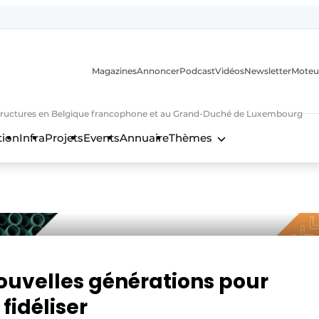
Magazines
Annoncer
Podcast
Vidéos
Newsletter
Moteu
nfrastructures en Belgique francophone et au Grand-Duché de Luxembourg
tion
Infra
Projets
Events
Annuaire
Thèmes
n
nouvelles générations pour
 fidéliser