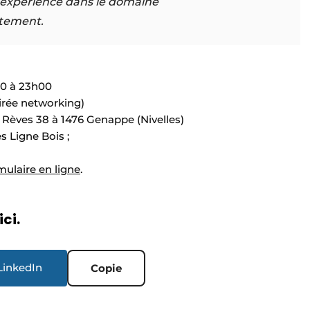
’expérience dans le domaine
tement.
h00 à 23h00
irée networking)
 Rèves 38 à 1476 Genappe (Nivelles)
s Ligne Bois ;
mulaire en ligne
.
ici.
LinkedIn
Copie