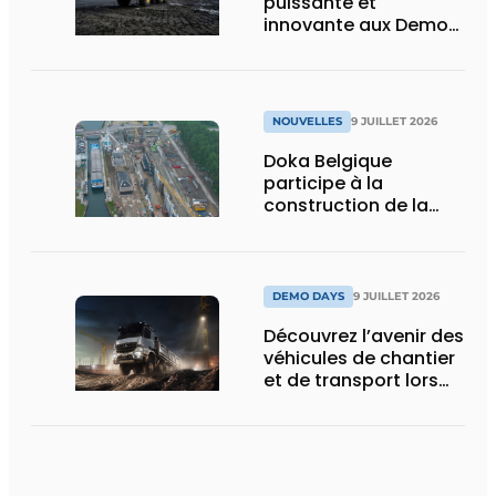
puissante et
innovante aux Demo
Days 2026
NOUVELLES
9 JUILLET 2026
Doka Belgique
participe à la
construction de la
nouvelle écluse
d’Obourg
DEMO DAYS
9 JUILLET 2026
Découvrez l’avenir des
véhicules de chantier
et de transport lors
des Demo Days