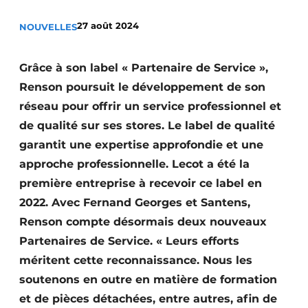
Termes et conditions
27 août 2024
NOUVELLES
Video’s
Grâce à son label « Partenaire de Service »,
Renson poursuit le développement de son
Construction bois
réseau pour offrir un service professionnel et
de qualité sur ses stores. Le label de qualité
Contrôle d’accès
garantit une expertise approfondie et une
approche professionnelle. Lecot a été la
Éclairage
première entreprise à recevoir ce label en
Fondations
2022. Avec Fernand Georges et Santens,
Renson compte désormais deux nouveaux
Façades
Partenaires de Service. « Leurs efforts
Géotextiles
méritent cette reconnaissance. Nous les
soutenons en outre en matière de formation
Infrastructures souterraines et égouttage
et de pièces détachées, entre autres, afin de