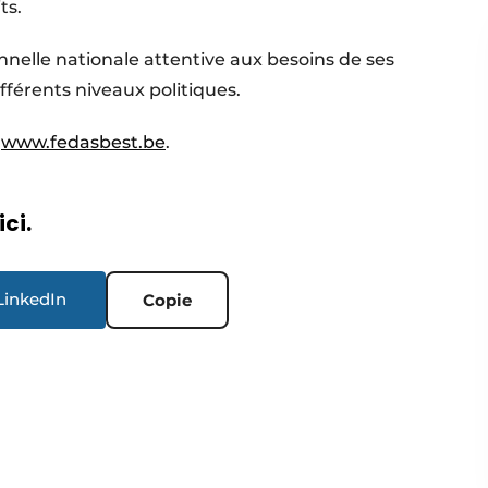
ts.
nnelle nationale attentive aux besoins de ses
férents niveaux politiques.
r
www.fedasbest.be
.
ici.
LinkedIn
Copie