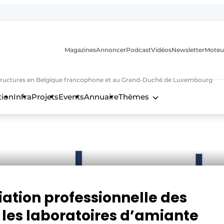
Magazines
Annoncer
Podcast
Vidéos
Newsletter
Moteu
nfrastructures en Belgique francophone et au Grand-Duché de Luxembourg
tion
Infra
Projets
Events
Annuaire
Thèmes
n
iation professionnelle des
 les laboratoires d’amiante