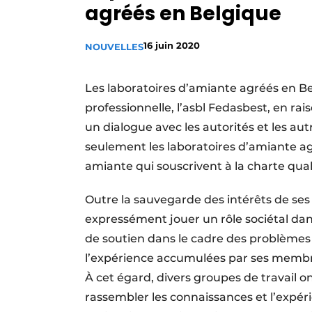
agréés en Belgique
Termes et conditions
Video’s
16 juin 2020
NOUVELLES
Les laboratoires d’amiante agréés en Belg
professionnelle, l’asbl Fedasbest, en ra
un dialogue avec les autorités et les a
seulement les laboratoires d’amiante a
amiante qui souscrivent à la charte quali
Outre la sauvegarde des intérêts de s
expressément jouer un rôle sociétal dans
de soutien dans le cadre des problèmes li
l’expérience accumulées par ses membr
À cet égard, divers groupes de travail o
rassembler les connaissances et l’expérie