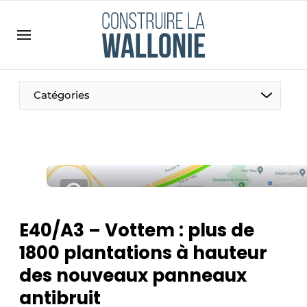
Contact
Contact direct
Emploi
Catégories
Enregistrer une offre d’emploi
Entreprises
Merci de votre inscription
S’inscrire
Home
Meest gelezen
Newsletter
E40/A3 – Vottem : plus de
Podcasts
1800 plantations à hauteur
Privacy / Cookie statement
des nouveaux panneaux
S’inscrire à l’événement
antibruit
S’inscrire