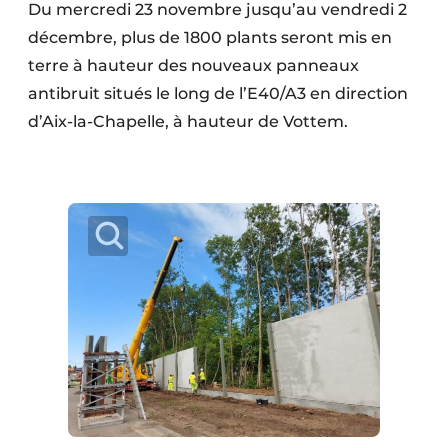
Du mercredi 23 novembre jusqu’au vendredi 2
Protection solaire
décembre, plus de 1800 plants seront mis en
Rénovation
terre à hauteur des nouveaux panneaux
antibruit situés le long de l’E40/A3 en direction
Sécurité incendie
d’Aix-la-Chapelle, à hauteur de Vottem.
Software
Techniques ferroviaires
Travaux ferroviaires