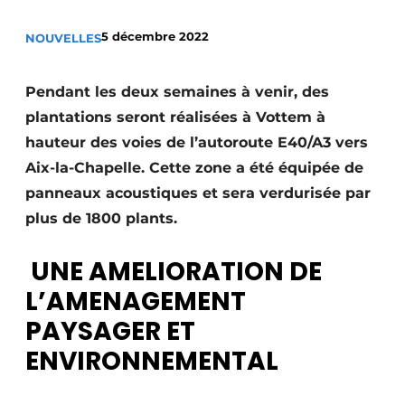
Termes et conditions
5 décembre 2022
NOUVELLES
Video’s
Pendant les deux semaines à venir, des
plantations seront réalisées à Vottem à
Construction bois
hauteur des voies de l’autoroute E40/A3 vers
Aix-la-Chapelle. Cette zone a été équipée de
Contrôle d’accès
panneaux acoustiques et sera verdurisée par
plus de 1800 plants.
Éclairage
Fondations
UNE AMELIORATION DE
L’AMENAGEMENT
Façades
PAYSAGER ET
Géotextiles
ENVIRONNEMENTAL
Infrastructures souterraines et égouttage