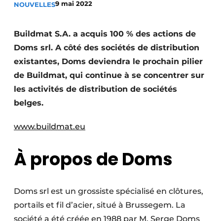
9 mai 2022
NOUVELLES
Termes et conditions
Video’s
Buildmat S.A. a acquis 100 % des actions de
Doms srl. A côté des sociétés de distribution
existantes, Doms deviendra le prochain pilier
de Buildmat, qui continue à se concentrer sur
Construction bois
les activités de distribution de sociétés
Contrôle d’accès
belges.
Éclairage
www.buildmat.eu
Fondations
À propos de Doms
Façades
Géotextiles
Doms srl est un grossiste spécialisé en clôtures,
portails et fil d’acier, situé à Brussegem. La
Infrastructures souterraines et égouttage
société a été créée en 1988 par M. Serge Doms