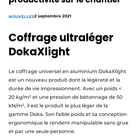
Termes et conditions
2 septembre 2021
NOUVELLES
Video’s
Coffrage ultraléger
Construction bois
DokaXlight
Contrôle d’accès
Le coffrage universel en aluminium DokaXlight
Éclairage
est un nouveau produit dont la légèreté et la
Fondations
durée de vie impressionnent. Avec un poids <
20 kg/m² et une pression de bétonnage de 50
Façades
kN/m², il est le produit le plus léger de la
gamme Doka. Son faible poids et sa conception
Géotextiles
ergonomique le rendent manipulable sans grue
Infrastructures souterraines et égouttage
et par une seule personne.