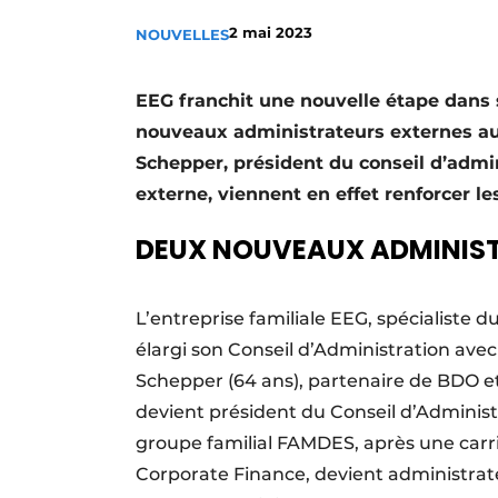
Termes et conditions
2 mai 2023
NOUVELLES
Video’s
EEG franchit une nouvelle étape dans 
nouveaux administrateurs externes au 
Schepper, président du conseil d’admin
externe, viennent en effet renforcer le
DEUX NOUVEAUX ADMINIS
L’entreprise familiale EEG, spécialiste 
élargi son Conseil d’Administration ave
Schepper (64 ans), partenaire de BDO et
devient président du Conseil d’Administra
groupe familial FAMDES, après une carr
Corporate Finance, devient administrateu