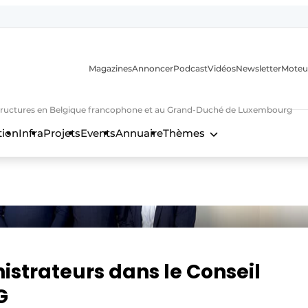
Magazines
Annoncer
Podcast
Vidéos
Newsletter
Moteu
nfrastructures en Belgique francophone et au Grand-Duché de Luxembourg
tion
Infra
Projets
Events
Annuaire
Thèmes
n
strateurs dans le Conseil
G