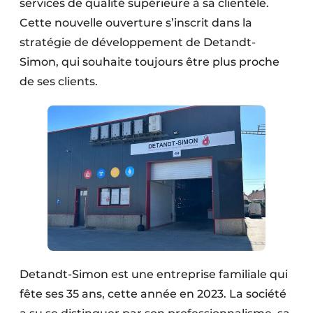
services de qualité supérieure à sa clientèle.
Protection solaire
Cette nouvelle ouverture s’inscrit dans la
stratégie de développement de Detandt-
Rénovation
Simon, qui souhaite toujours être plus proche
Sécurité incendie
de ses clients.
Software
Techniques ferroviaires
Travaux ferroviaires
Detandt-Simon est une entreprise familiale qui
fête ses 35 ans, cette année en 2023. La société