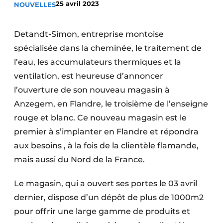
25 avril 2023
NOUVELLES
Termes et conditions
Video’s
Detandt-Simon, entreprise montoise
spécialisée dans la cheminée, le traitement de
l’eau, les accumulateurs thermiques et la
ventilation, est heureuse d’annoncer
Construction bois
l’ouverture de son nouveau magasin à
Contrôle d’accès
Anzegem, en Flandre, le troisième de l’enseigne
rouge et blanc. Ce nouveau magasin est le
Éclairage
premier à s’implanter en Flandre et répondra
Fondations
aux besoins , à la fois de la clientèle flamande,
mais aussi du Nord de la France.
Façades
Le magasin, qui a ouvert ses portes le 03 avril
Géotextiles
dernier, dispose d’un dépôt de plus de 1000m2
Infrastructures souterraines et égouttage
pour offrir une large gamme de produits et