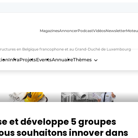
Magazines
Annoncer
Podcast
Vidéos
Newsletter
Moteu
nfrastructures en Belgique francophone et au Grand-Duché de Luxembourg
tion
Infra
Projets
Events
Annuaire
Thèmes
n
se et développe 5 groupes
nous souhaitons innover dans