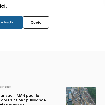
ici.
LinkedIn
Copie
LLET 2026
transport MAN pour le
construction : puissance,
ision d’avenir