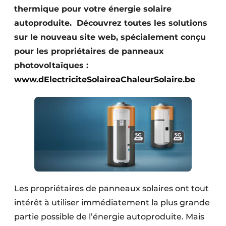
thermique pour votre énergie solaire
Protection solaire
autoproduite. Découvrez toutes les solutions
Rénovation
sur le nouveau site web, spécialement conçu
pour les propriétaires de panneaux
Sécurité incendie
photovoltaïques :
Software
www.dElectriciteSolaireaChaleurSolaire.be
Techniques ferroviaires
Travaux ferroviaires
Les propriétaires de panneaux solaires ont tout
intérêt à utiliser immédiatement la plus grande
partie possible de l’énergie autoproduite. Mais