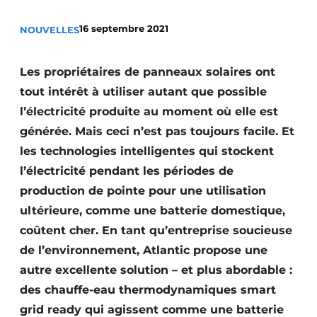
Termes et conditions
16 septembre 2021
NOUVELLES
Video’s
Les propriétaires de panneaux solaires ont
tout intérêt à utiliser autant que possible
Construction bois
l’électricité produite au moment où elle est
générée. Mais ceci n’est pas toujours facile. Et
Contrôle d’accès
les technologies intelligentes qui stockent
l’électricité pendant les périodes de
Éclairage
production de pointe pour une utilisation
Fondations
ultérieure, comme une batterie domestique,
coûtent cher. En tant qu’entreprise soucieuse
Façades
de l’environnement, Atlantic propose une
Géotextiles
autre excellente solution – et plus abordable :
des chauffe-eau thermodynamiques smart
Infrastructures souterraines et égouttage
grid ready qui agissent comme une batterie