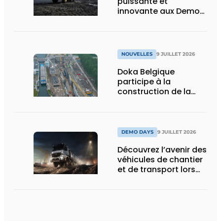
puissante et
innovante aux Demo
Days 2026
NOUVELLES
9 JUILLET 2026
Doka Belgique
participe à la
construction de la
nouvelle écluse
d’Obourg
DEMO DAYS
9 JUILLET 2026
Découvrez l’avenir des
véhicules de chantier
et de transport lors
des Demo Days