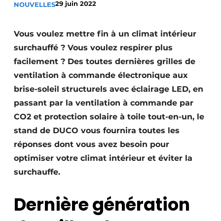
29 juin 2022
NOUVELLES
Termes et conditions
Video’s
Vous voulez mettre fin à un climat intérieur
surchauffé ? Vous voulez respirer plus
facilement ? Des toutes dernières grilles de
ventilation à commande électronique aux
Construction bois
brise-soleil structurels avec éclairage LED, en
Contrôle d’accès
passant par la ventilation à commande par
CO2 et protection solaire à toile tout-en-un, le
Éclairage
stand de DUCO vous fournira toutes les
Fondations
réponses dont vous avez besoin pour
optimiser votre climat intérieur et éviter la
Façades
surchauffe.
Géotextiles
Dernière génération
Infrastructures souterraines et égouttage