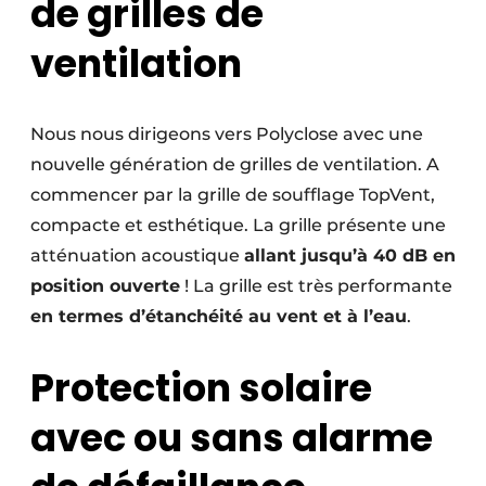
de grilles de
Protection solaire
ventilation
Rénovation
Sécurité incendie
Nous nous dirigeons vers Polyclose avec une
nouvelle génération de grilles de ventilation. A
Software
commencer par la grille de soufflage TopVent,
Techniques ferroviaires
compacte et esthétique. La grille présente une
atténuation acoustique
allant jusqu’à 40 dB en
Travaux ferroviaires
position ouverte
! La grille est très performante
en termes d’étanchéité au vent et à l’eau
.
Protection solaire
avec ou sans alarme