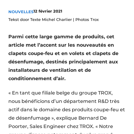
Termes et conditions
12 février 2021
NOUVELLES
Video’s
Tekst door Texte Michel Charlier | Photos Trox
Parmi cette large gamme de produits, cet
article met l’accent sur les nouveautés en
Construction bois
clapets coupe-feu et en volets et clapets de
Contrôle d’accès
désenfumage, destinés principalement aux
installateurs de ventilation et de
Éclairage
conditionnement d’air.
Fondations
« En tant que filiale belge du groupe TROX,
Façades
nous bénéficions d’un département R&D très
actif dans le domaine des produits coupe-feu et
Géotextiles
de désenfumage », explique Bernard De
Poorter, Sales Engineer chez TROX. « Notre
Infrastructures souterraines et égouttage