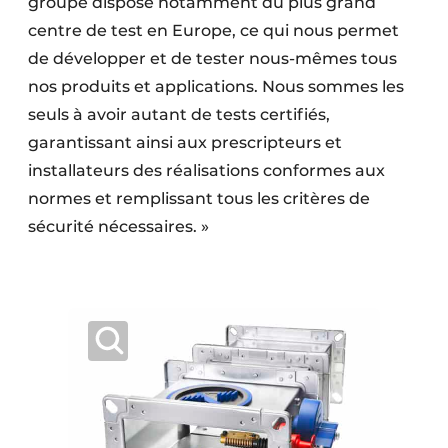
groupe dispose notamment du plus grand
Protection solaire
centre de test en Europe, ce qui nous permet
de développer et de tester nous-mêmes tous
Rénovation
nos produits et applications. Nous sommes les
Sécurité incendie
seuls à avoir autant de tests certifiés,
garantissant ainsi aux prescripteurs et
Software
installateurs des réalisations conformes aux
normes et remplissant tous les critères de
Techniques ferroviaires
sécurité nécessaires. »
Travaux ferroviaires