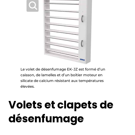
Le volet de désenfumage EK-JZ est formé d’un
caisson, de lamelles et d’un boîtier moteur en
silicate de calcium résistant aux températures
élevées.
Volets et clapets de
désenfumage