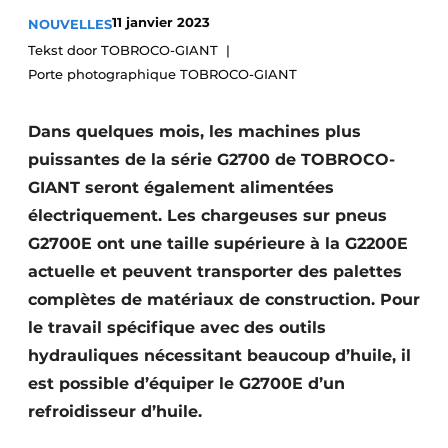
Termes et conditions
11 janvier 2023
NOUVELLES
Tekst door TOBROCO-GIANT
Video’s
Porte photographique TOBROCO-GIANT
Dans quelques mois, les machines plus
Construction bois
puissantes de la série G2700 de TOBROCO-
GIANT seront également alimentées
Contrôle d’accès
électriquement. Les chargeuses sur pneus
Éclairage
G2700E ont une taille supérieure à la G2200E
actuelle et peuvent transporter des palettes
Fondations
complètes de matériaux de construction. Pour
le travail spécifique avec des outils
Façades
hydrauliques nécessitant beaucoup d’huile, il
Géotextiles
est possible d’équiper le G2700E d’un
refroidisseur d’huile.
Infrastructures souterraines et égouttage