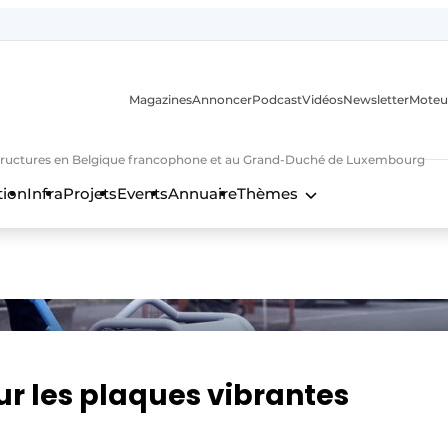
Magazines
Annoncer
Podcast
Vidéos
Newsletter
Moteu
nfrastructures en Belgique francophone et au Grand-Duché de Luxembourg
tion
Infra
Projets
Events
Annuaire
Thèmes
n
r les plaques vibrantes