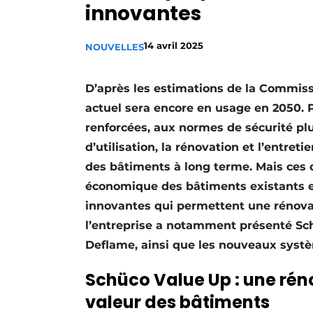
innovantes ​ ​
Termes et conditions
Video’s
14 avril 2025
NOUVELLES
D’après les estimations de la Commis
actuel sera encore en usage en 2050.
renforcées, aux normes de sécurité plu
d’utilisation, la rénovation et l’entret
des bâtiments à long terme. Mais ces d
économique des bâtiments existants e
innovantes qui permettent une rénovat
l’entreprise a notamment présenté Sc
Deflame, ainsi que les nouveaux syst
Schüco Value Up : une rén
valeur des bâtiments