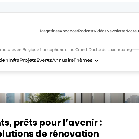
Magazines
Annoncer
Podcast
Vidéos
Newsletter
Moteu
nfrastructures en Belgique francophone et au Grand-Duché de Luxembourg
tion
Infra
Projets
Events
Annuaire
Thèmes
n
s, prêts pour l’avenir :
lutions de rénovation