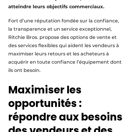
Protection solaire
atteindre leurs objectifs commerciaux.
Rénovation
Fort d’une réputation fondée sur la confiance,
la transparence et un service exceptionnel,
Sécurité incendie
Ritchie Bros. propose des options de vente et
des services flexibles qui aident les vendeurs à
Software
maximiser leurs retours et les acheteurs à
Techniques ferroviaires
acquérir en toute confiance l’équipement dont
ils ont besoin.
Travaux ferroviaires
Maximiser les
opportunités :
répondre aux besoins
des vendeurs et des