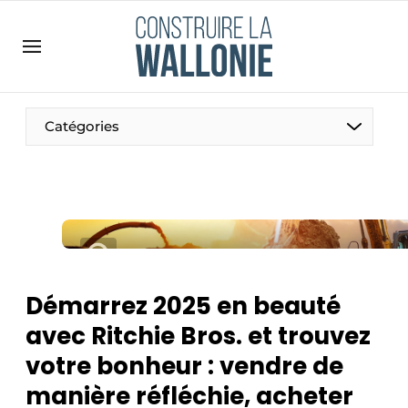
Contact
Contact direct
Emploi
Catégories
Enregistrer une offre d’emploi
Entreprises
Merci de votre inscription
S’inscrire
Home
Meest gelezen
Newsletter
Démarrez 2025 en beauté
Podcasts
avec Ritchie Bros. et trouvez
Privacy / Cookie statement
votre bonheur : vendre de
S’inscrire à l’événement
manière réfléchie, acheter
S’inscrire