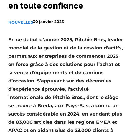
en toute confiance
Termes et conditions
Video’s
30 janvier 2025
NOUVELLES
En ce début d’année 2025, Ritchie Bros, leader
Construction bois
mondial de la gestion et de la cession d’actifs,
permet aux entreprises de commencer 2025
Contrôle d’accès
en force grâce à des solutions pour l’achat et
Éclairage
la vente d’équipements et de camions
d’occasion. S’appuyant sur des décennies
Fondations
d’expérience éprouvée, l’activité
internationale de Ritchie Bros., dont le siège
Façades
se trouve à Breda, aux Pays-Bas, a connu un
Géotextiles
succès considérable en 2024, en vendant plus
de 83,000 articles dans les régions EMEA et
Infrastructures souterraines et égouttage
APAC et en aidant plus de 23,000 clients à