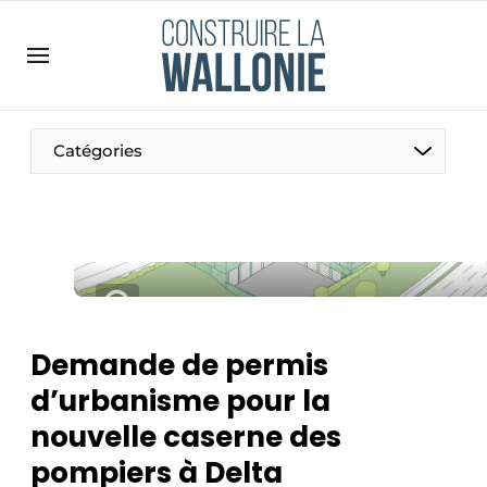
Contact
Contact direct
Emploi
Catégories
Enregistrer une offre d’emploi
Entreprises
Merci de votre inscription
S’inscrire
Home
Meest gelezen
Newsletter
Demande de permis
Podcasts
d’urbanisme pour la
Privacy / Cookie statement
nouvelle caserne des
S’inscrire à l’événement
pompiers à Delta
S’inscrire