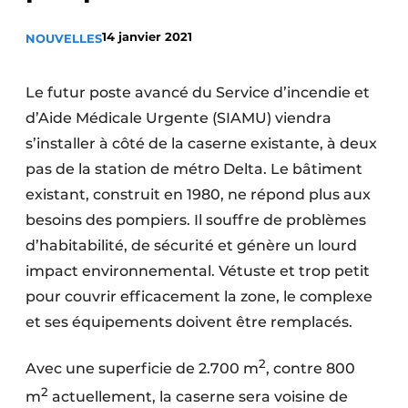
Termes et conditions
14 janvier 2021
NOUVELLES
Video’s
Le futur poste avancé du Service d’incendie et
d’Aide Médicale Urgente (SIAMU) viendra
Construction bois
s’installer à côté de la caserne existante, à deux
pas de la station de métro Delta. Le bâtiment
Contrôle d’accès
existant, construit en 1980, ne répond plus aux
besoins des pompiers. Il souffre de problèmes
Éclairage
d’habitabilité, de sécurité et génère un lourd
Fondations
impact environnemental. Vétuste et trop petit
pour couvrir efficacement la zone, le complexe
Façades
et ses équipements doivent être remplacés.
Géotextiles
2
Avec une superficie de 2.700 m
, contre 800
Infrastructures souterraines et égouttage
2
m
actuellement, la caserne sera voisine de