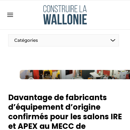
Contact
Contact direct
Emploi
Catégories
Enregistrer une offre d’emploi
Entreprises
Merci de votre inscription
S’inscrire
Home
Meest gelezen
Newsletter
Davantage de fabricants
Podcasts
d’équipement d’origine
Privacy / Cookie statement
confirmés pour les salons IRE
S’inscrire à l’événement
et APEX au MECC de
S’inscrire