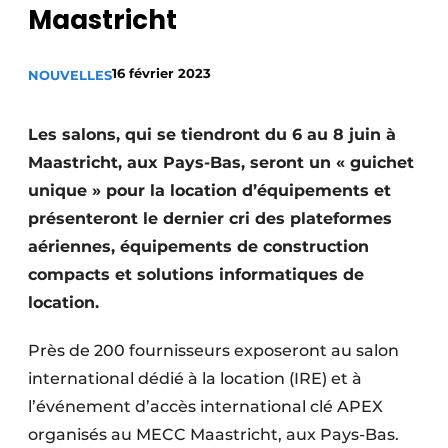
Maastricht
Termes et conditions
Video’s
16 février 2023
NOUVELLES
Les salons, qui se tiendront du 6 au 8 juin à
Construction bois
Maastricht, aux Pays-Bas, seront un « guichet
unique » pour la location d’équipements et
Contrôle d’accès
présenteront le dernier cri des plateformes
Éclairage
aériennes, équipements de construction
compacts et solutions informatiques de
Fondations
location.
Façades
Près de 200 fournisseurs exposeront au salon
Géotextiles
international dédié à la location (IRE) et à
l’événement d’accès international clé APEX
Infrastructures souterraines et égouttage
organisés au MECC Maastricht, aux Pays-Bas.