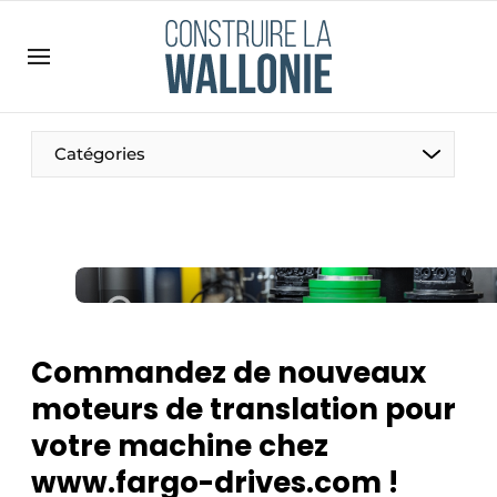
Contact
Contact direct
Emploi
Catégories
Enregistrer une offre d’emploi
Entreprises
Merci de votre inscription
S’inscrire
Home
Meest gelezen
Newsletter
Commandez de nouveaux
Podcasts
moteurs de translation pour
Privacy / Cookie statement
votre machine chez
S’inscrire à l’événement
www.fargo-drives.com !
S’inscrire