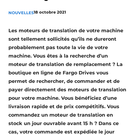
Termes et conditions
18 octobre 2021
NOUVELLES
Video’s
Les moteurs de translation de votre machine
sont tellement sollicités qu’ils ne dureront
Construction bois
probablement pas toute la vie de votre
machine. Vous êtes à la recherche d’un
Contrôle d’accès
moteur de translation de remplacement ? La
boutique en ligne de Fargo Drives vous
Éclairage
permet de rechercher, de commander et de
Fondations
payer directement des moteurs de translation
pour votre machine. Vous bénéficiez d’une
Façades
livraison rapide et de prix compétitifs. Vous
Géotextiles
commandez un moteur de translation en
stock un jour ouvrable avant 15 h ? Dans ce
Infrastructures souterraines et égouttage
cas, votre commande est expédiée le jour