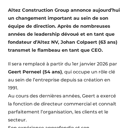
Termes et conditions
Altez Construction Group annonce aujourd’hui
Video’s
un changement important au sein de son
équipe de direction. Après de nombreuses
années de leadership dévoué et en tant que
fondateur d’Altez NV, Johan Colpaert (63 ans)
Construction bois
transmet le flambeau en tant que CEO.
Contrôle d’accès
Il sera remplacé à partir du 1er janvier 2026 par
Éclairage
Geert Perneel (54 ans)
, qui occupe un rôle clé
au sein de l’entreprise depuis sa création en
Fondations
1991.
Façades
Au cours des dernières années, Geert a exercé
la fonction de directeur commercial et connaît
Géotextiles
parfaitement l’organisation, les clients et le
secteur.
Infrastructures souterraines et égouttage
Son expérience approfondie et son