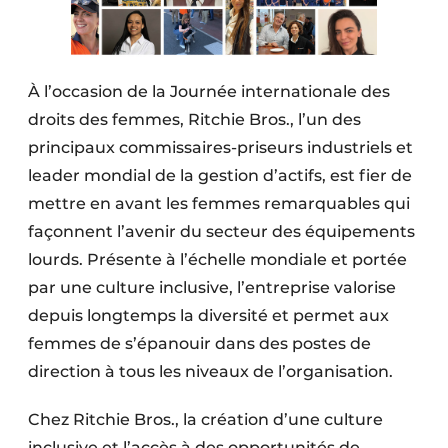
Protection solaire
Rénovation
À l’occasion de la Journée internationale des
Sécurité incendie
droits des femmes, Ritchie Bros., l’un des
principaux commissaires-priseurs industriels et
Software
leader mondial de la gestion d’actifs, est fier de
Techniques ferroviaires
mettre en avant les femmes remarquables qui
façonnent l’avenir du secteur des équipements
Travaux ferroviaires
lourds. Présente à l’échelle mondiale et portée
par une culture inclusive, l’entreprise valorise
depuis longtemps la diversité et permet aux
femmes de s’épanouir dans des postes de
direction à tous les niveaux de l’organisation.
Chez Ritchie Bros., la création d’une culture
inclusive et l’accès à des opportunités de