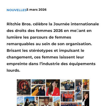
Termes et conditions
5 mars 2026
NOUVELLES
Video’s
Ritchie Bros. célèbre la Journée internationale
des droits des femmes 2026 en me􏰁ant en
Construction bois
lumière les parcours de femmes
remarquables au sein de son organisation.
Contrôle d’accès
Brisant les stéréotypes et impulsant le
changement, ces femmes laissent leur
Éclairage
empreinte dans l’industrie des équipements
Fondations
lourds.
Façades
Géotextiles
Infrastructures souterraines et égouttage