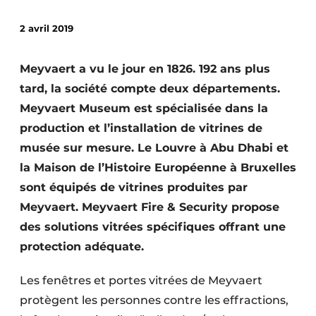
Termes et conditions
2 avril 2019
Video’s
Meyvaert a vu le jour en 1826. 192 ans plus
tard, la société compte deux départements.
Construction bois
Meyvaert Museum est spécialisée dans la
production et l’installation de vitrines de
Contrôle d’accès
musée sur mesure. Le Louvre à Abu Dhabi et
la Maison de l’Histoire Européenne à Bruxelles
Éclairage
sont équipés de vitrines produites par
Fondations
Meyvaert. Meyvaert Fire & Security propose
des solutions vitrées spécifiques offrant une
Façades
protection adéquate.
Géotextiles
Les fenêtres et portes vitrées de Meyvaert
Infrastructures souterraines et égouttage
protègent les personnes contre les effractions,