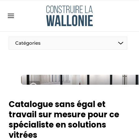
Contact
Contact direct
Emploi
Catégories
Enregistrer une offre d’emploi
Entreprises
Merci de votre inscription
S’inscrire
Home
Meest gelezen
Newsletter
Catalogue sans égal et
Podcasts
travail sur mesure pour ce
Privacy / Cookie statement
spécialiste en solutions
S’inscrire à l’événement
vitrées
S’inscrire