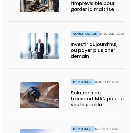
l’imprévisible pour
garder la maîtrise
CONSTRUCTION
17 JUILLET 2026
Investir aujourd’hui,
ou payer plus cher
demain
DEMO DAYS
16 JUILLET 2026
Solutions de
transport MAN pour le
secteur de la
construction :
puissance, efficacité
et vision d’avenir
DEMO DAYS
14 JUILLET 2026