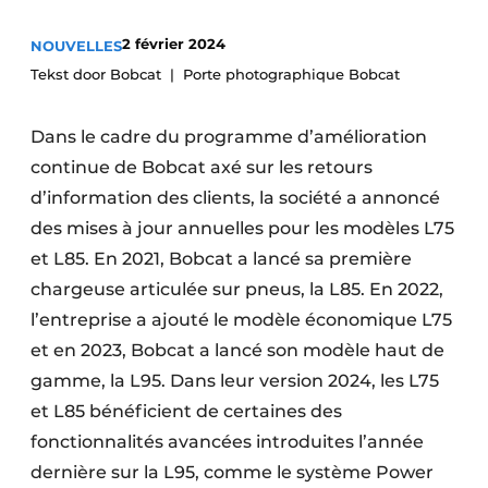
Termes et conditions
2 février 2024
NOUVELLES
Video’s
Tekst door Bobcat
Porte photographique Bobcat
Dans le cadre du programme d’amélioration
Construction bois
continue de Bobcat axé sur les retours
d’information des clients, la société a annoncé
Contrôle d’accès
des mises à jour annuelles pour les modèles L75
et L85. En 2021, Bobcat a lancé sa première
Éclairage
chargeuse articulée sur pneus, la L85. En 2022,
Fondations
l’entreprise a ajouté le modèle économique L75
et en 2023, Bobcat a lancé son modèle haut de
Façades
gamme, la L95. Dans leur version 2024, les L75
et L85 bénéficient de certaines des
Géotextiles
fonctionnalités avancées introduites l’année
Infrastructures souterraines et égouttage
dernière sur la L95, comme le système Power