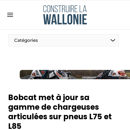
Contact
Contact direct
Emploi
Catégories
Enregistrer une offre d’emploi
Entreprises
Merci de votre inscription
S’inscrire
Home
Meest gelezen
Newsletter
Bobcat met à jour sa
Podcasts
gamme de chargeuses
Privacy / Cookie statement
articulées sur pneus L75 et
S’inscrire à l’événement
L85
S’inscrire