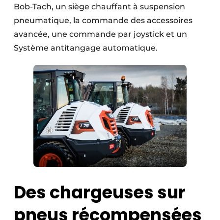
Bob-Tach, un siège chauffant à suspension
Protection solaire
pneumatique, la commande des accessoires
Rénovation
avancée, une commande par joystick et un
Système antitangage automatique.
Sécurité incendie
Software
Techniques ferroviaires
Travaux ferroviaires
Des chargeuses sur
pneus récompensées