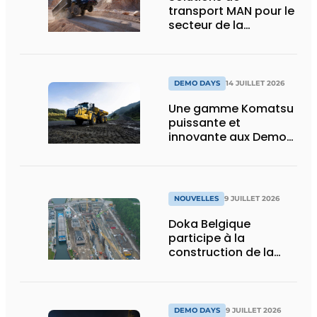
transport MAN pour le
secteur de la
construction :
puissance, efficacité
et vision d’avenir
DEMO DAYS
14 JUILLET 2026
Une gamme Komatsu
puissante et
innovante aux Demo
Days 2026
NOUVELLES
9 JUILLET 2026
Doka Belgique
participe à la
construction de la
nouvelle écluse
d’Obourg
DEMO DAYS
9 JUILLET 2026