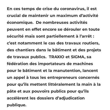
Termes et conditions
En ces temps de crise du coronavirus, il est
Video’s
crucial de maintenir un maximum d’activité
économique. De nombreuses activités
peuvent en effet encore se dérouler en toute
sécurité mais sont partiellement à l’arrêt :
Construction bois
c’est notamment le cas des travaux routiers,
Contrôle d’accès
des chantiers dans le bâtiment et des projets
de travaux publics. TRAXIO et SIGMA, sa
Éclairage
fédération des importateurs de machines
pour le bâtiment et la manutention, lancent
Fondations
un appel à tous les entrepreneurs concernés
Façades
pour qu’ils mettent littéralement la main à la
pâte et aux pouvoirs publics pour qu’ils
Géotextiles
accélèrent les dossiers d’adjudication
Infrastructures souterraines et égouttage
publique.