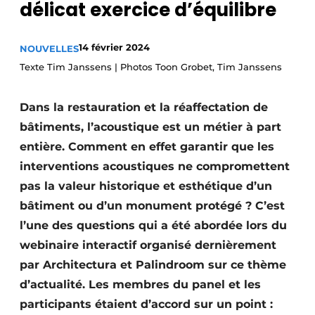
délicat exercice d’équilibre
Termes et conditions
Video’s
14 février 2024
NOUVELLES
Texte Tim Janssens | Photos Toon Grobet, Tim Janssens
Dans la restauration et la réaffectation de
Construction bois
bâtiments, l’acoustique est un métier à part
Contrôle d’accès
entière. Comment en effet garantir que les
interventions acoustiques ne compromettent
Éclairage
pas la valeur historique et esthétique d’un
Fondations
bâtiment ou d’un monument protégé ? C’est
l’une des questions qui a été abordée lors du
Façades
webinaire interactif organisé dernièrement
par Architectura et Palindroom sur ce thème
Géotextiles
d’actualité. Les membres du panel et les
Infrastructures souterraines et égouttage
participants étaient d’accord sur un point :